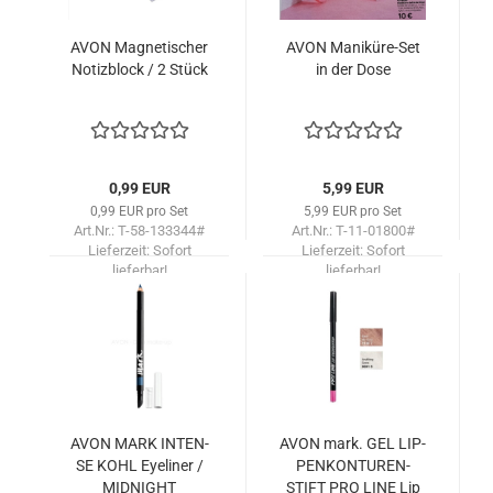
AVON Ma­gne­ti­scher
AVON Maniküre-​​Set
No­tiz­block / 2 Stück
in der Dose
0,99 EUR
5,99 EUR
0,99 EUR pro Set
5,99 EUR pro Set
Art.Nr.: T-58-133344#
Art.Nr.: T-11-01800#
Lieferzeit:
Sofort
Lieferzeit:
Sofort
lieferbar!
lieferbar!
AVON MARK IN­TEN­
AVON mark. GEL LIP­
SE KOHL Eye­li­ner /
PEN­KON­TU­REN­
MID­NIGHT
STIFT PRO LINE Lip