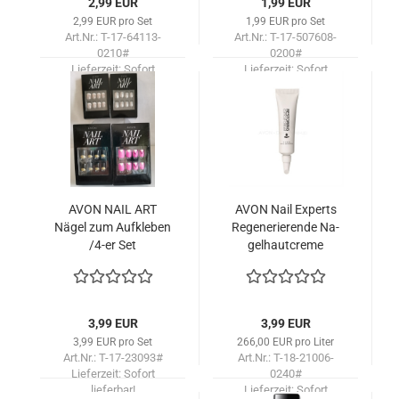
2,99 EUR
1,99 EUR
2,99 EUR pro Set
1,99 EUR pro Set
Art.Nr.: T-17-64113-
Art.Nr.: T-17-507608-
0210#
0200#
Lieferzeit:
Sofort
Lieferzeit:
Sofort
lieferbar!
lieferbar!
AVON NAIL ART
AVON Nail Ex­perts
Nägel zum Auf­kle­ben
Re­ge­ne­rie­ren­de Na­
/4-er Set
gel­haut­creme
3,99 EUR
3,99 EUR
3,99 EUR pro Set
266,00 EUR pro Liter
Art.Nr.: T-17-23093#
Art.Nr.: T-18-21006-
Lieferzeit:
Sofort
0240#
lieferbar!
Lieferzeit:
Sofort