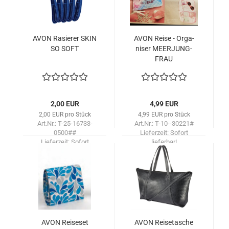
AVON Ra­sie­rer SKIN
AVON Reise - Or­ga­
SO SOFT
niser MEER­JUNG­
FRAU
2,00 EUR
4,99 EUR
2,00 EUR pro Stück
4,99 EUR pro Stück
Art.Nr.: T-25-16733-
Art.Nr.: T-10--30221#
0500##
Lieferzeit:
Sofort
Lieferzeit:
Sofort
lieferbar!
lieferbar!
AVON Rei­se­set
AVON Rei­se­ta­sche