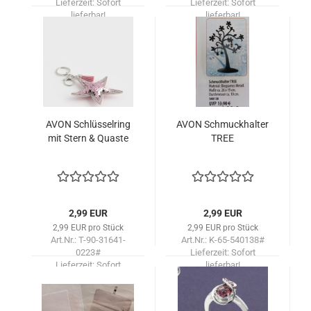
Lieferzeit:
Sofort
Lieferzeit:
Sofort
lieferbar!
lieferbar!
AVON Schlüs­sel­ring
AVON Schmuck­hal­ter
mit Stern & Quas­te
TREE
2,99 EUR
2,99 EUR
2,99 EUR pro Stück
2,99 EUR pro Stück
Art.Nr.: T-90-31641-
Art.Nr.: K-65-540138#
0223#
Lieferzeit:
Sofort
Lieferzeit:
Sofort
lieferbar!
lieferbar!