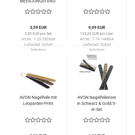
MEERJUNGEFRAU-​​
Sil­ber­far­ben
3,59 EUR
9,99 EUR
3,59 EUR pro Set
133,20 EUR pro Liter
Art.Nr.: T-23-28266#
Art.Nr.: T-74-14480#
Lieferzeit:
Sofort
Lieferzeit:
Sofort
lieferbar!
lieferbar!
AVON Na­gel­fei­le mit
AVON Na­gel­fei­len­set
Leoparden-​​Print
in Schwarz & Gold/3-​
er-​Set