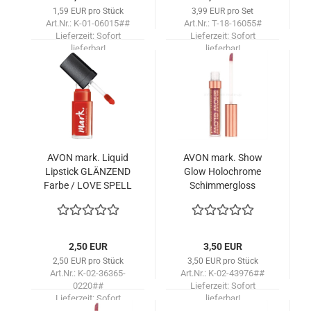
1,59 EUR pro Stück
3,99 EUR pro Set
Art.Nr.: K-01-06015##
Art.Nr.: T-18-16055#
Lieferzeit:
Sofort
Lieferzeit:
Sofort
lieferbar!
lieferbar!
AVON mark. Li­quid
AVON mark. Show
Lip­stick GLÄN­ZEND
Glow Ho­loch­ro­me
Farbe / LOVE SPELL
Schim­mer­g­loss
/PINK OB­SES­SI­ON
2,50 EUR
3,50 EUR
2,50 EUR pro Stück
3,50 EUR pro Stück
Art.Nr.: K-02-36365-
Art.Nr.: K-02-43976##
0220##
Lieferzeit:
Sofort
Lieferzeit:
Sofort
lieferbar!
lieferbar!