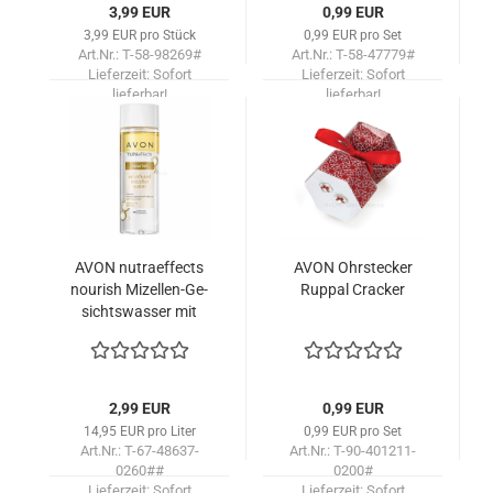
3,99 EUR
0,99 EUR
3,99 EUR pro Stück
0,99 EUR pro Set
Art.Nr.: T-58-98269#
Art.Nr.: T-58-47779#
Lieferzeit:
Sofort
Lieferzeit:
Sofort
lieferbar!
lieferbar!
AVON nu­tra­ef­fects
AVON Ohr­ste­cker
nou­rish Mizellen-​​Ge­
Rup­pal Cra­cker
sichts­was­ser mit
pfle­gen­den Ölen /200
2,99 EUR
0,99 EUR
14,95 EUR pro Liter
0,99 EUR pro Set
Art.Nr.: T-67-48637-
Art.Nr.: T-90-401211-
0260##
0200#
Lieferzeit:
Sofort
Lieferzeit:
Sofort