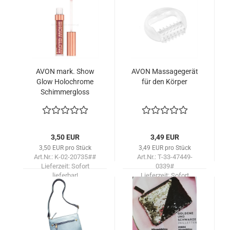
AVON mark. Show
AVON Mas­sa­ge­ge­rät
Glow Ho­loch­ro­me
für den Kör­per
Schim­mer­g­loss
/TOPAZ GLOW
3,50 EUR
3,49 EUR
3,50 EUR pro Stück
3,49 EUR pro Stück
Art.Nr.: K-02-20735##
Art.Nr.: T-33-47449-
Lieferzeit:
Sofort
0339#
lieferbar!
Lieferzeit:
Sofort
lieferbar!