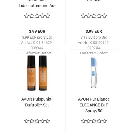
Lidschatten-​​und Au­
gen­kon­tu­ren­stift
Farbe /BRON­ZE
SUGAR
3,99 EUR
3,99 EUR
3,99 EUR pro Stück
3,99 EUR pro Set
Art.Nr.: K-01-34629-
Art.Nr.: K-03-50146-
0389##
0202##
Lieferzeit:
Sofort
Lieferzeit:
Sofort
lieferbar!
lieferbar!
AVON Pulspunkt-​​
AVON Pur Blan­ca
Duftrol­ler Set
ELE­GAN­CE EdT
Spray/50