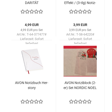
DA­RI­TÄT
Ef­fekt / (3-tlg) No­tiz­
block­set
4,99 EUR
3,99 EUR
4,99 EUR pro Set
3,99 EUR pro Set
Art.Nr.: T-64-377477#
Art.Nr.: T-58-64220#
Lieferzeit:
Sofort
Lieferzeit:
Sofort
lieferbar!
lieferbar!
AVON No­tiz­buch Her­
AVON Not­zi­block (2-
sto­ry
er) Set NOR­DIC NOEL