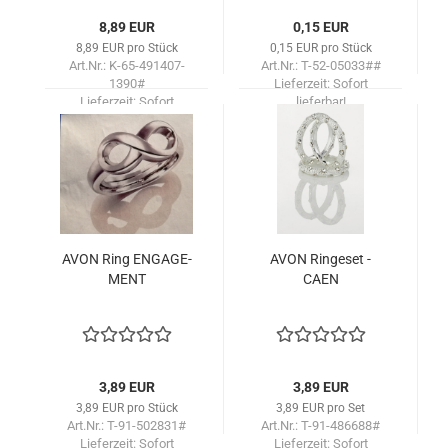
8,89 EUR
0,15 EUR
8,89 EUR pro Stück
0,15 EUR pro Stück
Art.Nr.: K-65-491407-
Art.Nr.: T-52-05033##
1390#
Lieferzeit:
Sofort
Lieferzeit:
Sofort
lieferbar!
lieferbar!
AVON Ring EN­GA­GE­
AVON Rin­ge­set -
MENT
CAEN
3,89 EUR
3,89 EUR
3,89 EUR pro Stück
3,89 EUR pro Set
Art.Nr.: T-91-502831#
Art.Nr.: T-91-486688#
Lieferzeit:
Sofort
Lieferzeit:
Sofort