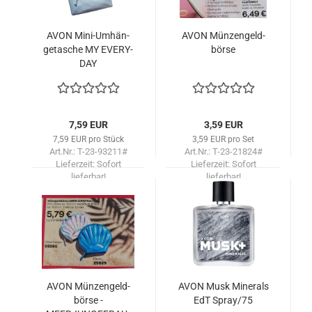
AVON Mini-​Um­hän­
AVON Mün­zen­geld­
ge­ta­sche MY EVER­Y­
bör­se
DAY
7,59 EUR
3,59 EUR
7,59 EUR pro Stück
3,59 EUR pro Set
Art.Nr.: T-23-93211#
Art.Nr.: T-23-21824#
Lieferzeit:
Sofort
Lieferzeit:
Sofort
lieferbar!
lieferbar!
AVON Mün­zen­geld­
AVON Musk Mi­ne­rals
bör­se -
EdT Spray/75