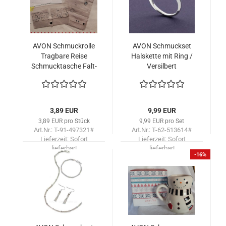
AVON Schmuck­rol­le
AVON Schmuck­set
Trag­ba­re Reise
Hals­ket­te mit Ring /
Schmuck­ta­sche Falt­
Ver­sil­bert
bar Schmuck Or­ga­ni­
zer
3,89 EUR
9,99 EUR
3,89 EUR pro Stück
9,99 EUR pro Set
Art.Nr.: T-91-497321#
Art.Nr.: T-62-513614#
Lieferzeit:
Sofort
Lieferzeit:
Sofort
lieferbar!
lieferbar!
-16%