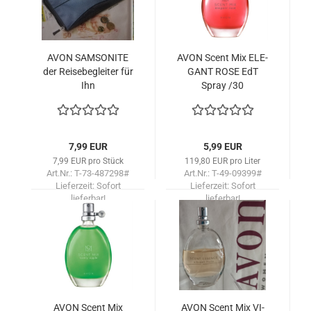
AVON SAM­SO­NI­TE
AVON Scent Mix ELE­
der Rei­se­be­glei­ter für
GANT ROSE EdT
Ihn
Spray /30
7,99 EUR
5,99 EUR
7,99 EUR pro Stück
119,80 EUR pro Liter
Art.Nr.: T-73-487298#
Art.Nr.: T-49-09399#
Lieferzeit:
Sofort
Lieferzeit:
Sofort
lieferbar!
lieferbar!
AVON Scent Mix
AVON Scent Mix VI­