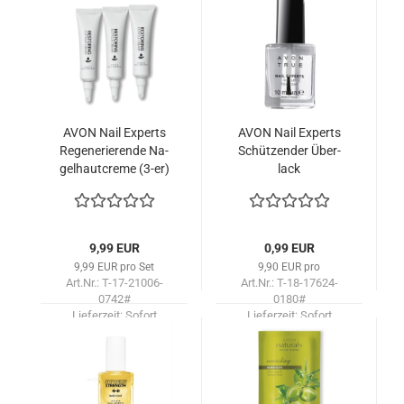
lieferbar!
AVON Nail Ex­perts
AVON Nail Ex­perts
Re­ge­ne­rie­ren­de Na­
Schüt­zen­der Über­
gel­haut­creme (3-er)
lack
Set
9,99 EUR
0,99 EUR
9,99 EUR pro Set
9,90 EUR pro
Art.Nr.: T-17-21006-
Art.Nr.: T-18-17624-
0742#
0180#
Lieferzeit:
Sofort
Lieferzeit:
Sofort
lieferbar!
lieferbar!