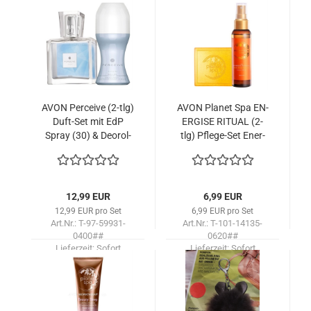
lieferbar!
lieferbar!
AVON Per­cei­ve (2-tlg)
AVON Pla­net Spa EN­
Duft-​Set mit EdP
ER­GI­SE RI­TU­AL (2-
Spray (30) & De­orol­
tlg) Pflege-​​Set En­er­
ler
gie­spen­den­de Seife &
Ge­sichts­spray
12,99 EUR
6,99 EUR
12,99 EUR pro Set
6,99 EUR pro Set
Art.Nr.: T-97-59931-
Art.Nr.: T-101-14135-
0400##
0620##
Lieferzeit:
Sofort
Lieferzeit:
Sofort
lieferbar!
lieferbar!