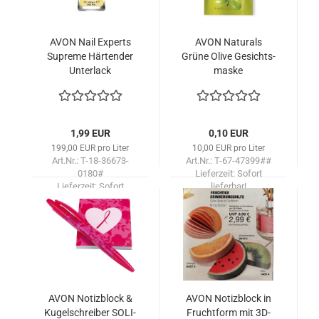
AVON Nail Ex­perts
AVON Na­tu­rals
Su­pre­me Här­ten­der
Grüne Olive Ge­sichts­
Un­ter­lack
mas­ke
1,99 EUR
0,10 EUR
199,00 EUR pro Liter
10,00 EUR pro Liter
Art.Nr.: T-18-36673-
Art.Nr.: T-67-47399##
0180#
Lieferzeit:
Sofort
Lieferzeit:
Sofort
lieferbar!
lieferbar!
AVON No­tiz­block &
AVON No­tiz­block in
Ku­gel­schrei­ber SO­LI­
Frucht­form mit 3D-​