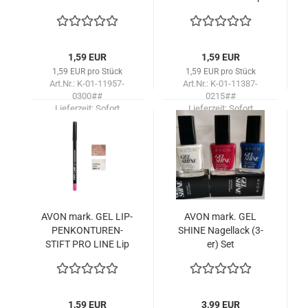
Per­fec­tor / Farbe
Bare My Soul
1,59 EUR
1,59 EUR
1,59 EUR pro Stück
1,59 EUR pro Stück
Art.Nr.: K-01-11957-
Art.Nr.: K-01-11387-
0300##
0215##
Lieferzeit:
Sofort
Lieferzeit:
Sofort
lieferbar!
lieferbar!
AVON mark. GEL LIP­
AVON mark. GEL
PEN­KON­TU­REN­
SHINE Na­gel­lack (3-
STIFT PRO LINE Lip
er) Set
Per­fec­tor Farbe /
Anything Goes
1,59 EUR
3,99 EUR