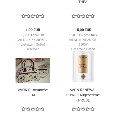
THEA
1,00 EUR
15,00 EUR
1,00 EUR pro Set
15,00 EUR pro Stück
Art.Nr.: K-65-38950#
Art.Nr.: K-65-25098-
Lieferzeit:
Sofort
1500#
lieferbar!
Lieferzeit:
Sofort
lieferbar!
AVON Rei­se­ta­sche
AVON RE­NE­WAL
TIA
POWER Au­gen­creme
- PROBE