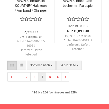
AVON Schmuck­set
AVON Schnee­mann­
KOURT­NEY Hals­ket­te
be­cher mit Farb­spiel
/ Arm­band / Ohrin­ger
UVP 13,00 EUR
Nur 10,89 EUR
7,99 EUR
10,89 EUR pro Stück
7,99 EUR pro Set
Art.Nr.: K-67-54019++
Art.Nr.: T-62-486357-
Lieferzeit:
Sofort
1095#
lieferbar!
Lieferzeit:
Sofort
lieferbar!
Sortieren nach
pro Seite
Sortieren nach
64 pro Seite
«
1
2
3
4
5
6
»
193
bis
256
(von insgesamt
328
)