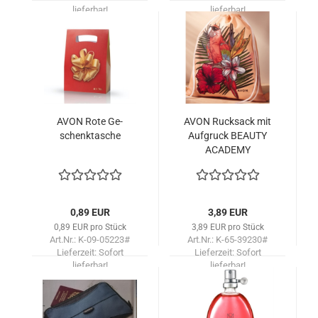
lieferbar!
lieferbar!
AVON Rote Ge­
AVON Ruck­sack mit
schenk­ta­sche
Auf­gruck BE­AU­TY
ACA­DE­MY
0,89 EUR
3,89 EUR
0,89 EUR pro Stück
3,89 EUR pro Stück
Art.Nr.: K-09-05223#
Art.Nr.: K-65-39230#
Lieferzeit:
Sofort
Lieferzeit:
Sofort
lieferbar!
lieferbar!