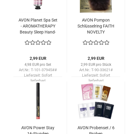
AVON Pla­net Spa Set
AVON Pom­pon
- ARO­MA­THE­RA­PY
Schlüs­sel­ring FAITH
Be­au­ty Sleep Hand­
NO­VEL­TY
creme mit
Feuchtigkeits-​​​Hand­
schu­he
2,99 EUR
2,99 EUR
4,98 EUR pro Set
2,99 EUR pro Stück
Art.Nr.: T-101-37945##
Art.Nr.: T-90-33621#
Lieferzeit:
Sofort
Lieferzeit:
Sofort
lieferbar!
lieferbar!
AVON Power Stay
AVON Pro­ben­set / 6
16-​Stun­den
Pro­ben