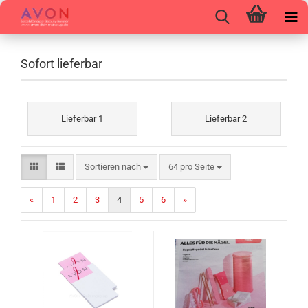
Sofort lieferbar
Lieferbar 1
Lieferbar 2
Sortieren nach
pro Seite
Sortieren nach
64 pro Seite
«
1
2
3
4
5
6
»