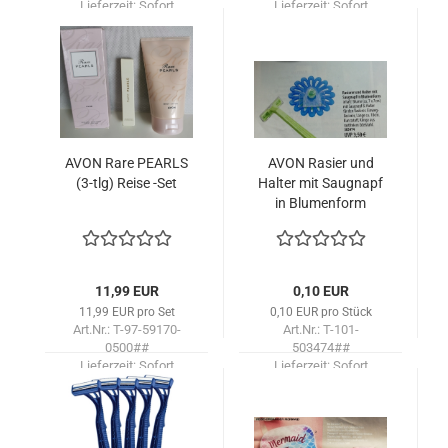
Lieferzeit:
Sofort
Lieferzeit:
Sofort
lieferbar!
lieferbar!
AVON Rare PEARLS
AVON Ra­si­er und
(3-tlg) Reise -Set
Hal­ter mit Saug­napf
in Blu­men­form
11,99 EUR
0,10 EUR
11,99 EUR pro Set
0,10 EUR pro Stück
Art.Nr.: T-97-59170-
Art.Nr.: T-101-
0500##
503474##
Lieferzeit:
Sofort
Lieferzeit:
Sofort
lieferbar!
lieferbar!