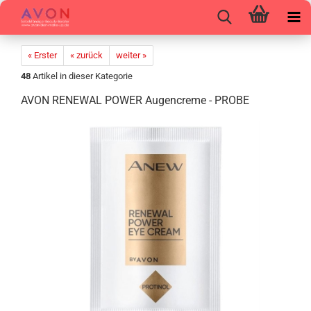
« Erster
« zurück
weiter »
48
Artikel in dieser Kategorie
AVON RE­NE­WAL POWER Au­gen­creme - PROBE