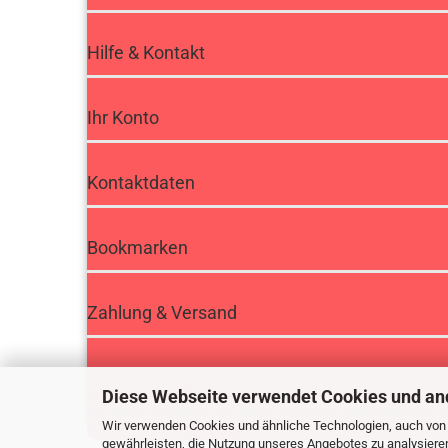
Hilfe & Kontakt
Ihr Konto
Kontaktdaten
Bookmarken
Zahlung & Versand
Diese Webseite verwendet Cookies und an
Impressum
|
AGB
|
Datenschutz
|
Widerrufsbelehrung
Alle Preise verstehen sich inklusive der gesetzlichen Mehrwertst
Wir verwenden Cookies und ähnliche Technologien, auch von D
Internetshop bei
Gambio.de
© 2015 Gambio
gewährleisten, die Nutzung unseres Angebotes zu analysiere