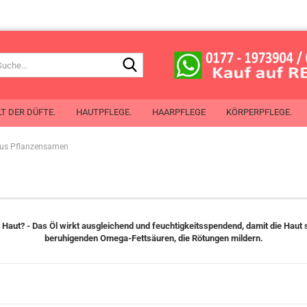
Suche...
T DER DÜFTE.
HAUTPFLEGE.
HAARPFLEGE
KÖRPERPFLEGE.
aus Pflanzensamen
de Toilette
 de Cologne
chenspray
Mit Öl aus Pflanzensamen
erlotion
aut? - Das Öl wirkt ausgleichend und feuchtigkeitsspendend, damit die Haut so to
beruhigenden Omega-Fettsäuren, die Rötungen mildern.
chgel
perspray
oller
Planet Spa
ben