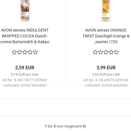
AVON sen­ses IN­DUL­GENT
AVON sen­ses ORAN­GE
WHIP­PED COCOA Dusch­
TWIST Dusch­gel Oran­ge &
creme But­ter­milch & Kakao
Jas­min /720
/500
2,59 EUR
3,99 EUR
5,18 EUR pro Liter
5,54 EUR pro Liter
Art.Nr.: K-08-15677-0209##
Art.Nr.: K-08-43976-0291##
Lieferzeit:
Sofort lieferbar!
Lieferzeit:
Sofort lieferbar!
1
bis
3
(von insgesamt
3
)