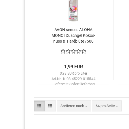
Haarpflege
AVON sen­ses ALOHA
MONOI Dusch­gel Ko­kos­
nuss & Tiaréblüte /500
1,99 EUR
3,98 EUR pro Liter
Art.Nr.: K-08-45229-0155##
Lieferzeit:
Sofort lieferbar!
Sortieren nach
pro Seite
Sortieren nach
64 pro Seite