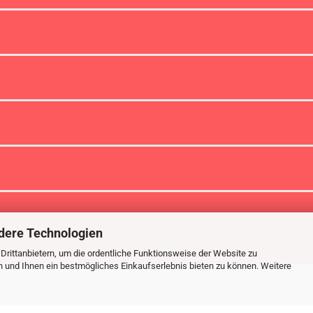
dere Technologien
euer, zzgl.
Versandkosten
soweit nicht anders gekennzeichnet.
rittanbietern, um die ordentliche Funktionsweise der Website zu
n und Ihnen ein bestmögliches Einkaufserlebnis bieten zu können. Weitere