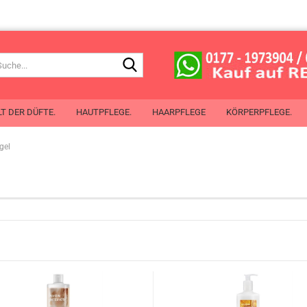
Suche...
T DER DÜFTE.
HAUTPFLEGE.
HAARPFLEGE
KÖRPERPFLEGE.
gel
de Toilette
 de Cologne
chenspray
Mit Öl aus Pflanzensamen
erlotion
chgel
perspray
oller
Planet Spa
ben