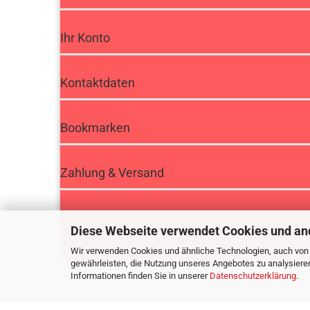
Ihr Konto
Kontaktdaten
Bookmarken
Zahlung & Versand
Diese Webseite verwendet Cookies und an
Impressum
|
AGB
|
Datenschutz
|
Widerrufsbelehrung
Alle Preise verstehen sich inklusive der gesetzlichen Mehrwertst
Wir verwenden Cookies und ähnliche Technologien, auch von D
Internetshop bei
Gambio.de
© 2015 Gambio
gewährleisten, die Nutzung unseres Angebotes zu analysiere
Informationen finden Sie in unserer
Datenschutzerklärung
.