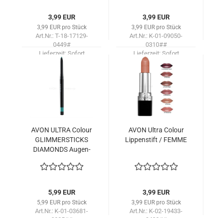
3,99 EUR
3,99 EUR
3,99 EUR pro Stück
3,99 EUR pro Stück
Art.Nr.: T-18-17129-
Art.Nr.: K-01-09050-
0449#
0310##
Lieferzeit:
Sofort
Lieferzeit:
Sofort
lieferbar!
lieferbar!
AVON ULTRA Co­lour
AVON Ultra Co­lour
GLIM­MER­STICKS
Lip­pen­stift / FEMME
DIA­MONDS Au­gen­
kon­tu­ren­stift /SIL­
VER LIGHTS
5,99 EUR
3,99 EUR
5,99 EUR pro Stück
3,99 EUR pro Stück
Art.Nr.: K-01-03681-
Art.Nr.: K-02-19433-