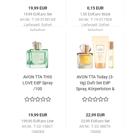
19,99 EUR
0,15 EUR
19,99 EUR pro Set
1,50 EUR pro Stück
Art.Nr.: T-29-51581##
Art.Nr.: T-19-01750#
Lieferzeit:
Sofort
Lieferzeit:
Sofort
lieferbar!
lieferbar!
AVON TTA THIS
AVON TTA Today (3-
LOVE EdP Spray
tlg) Duft-​Set EdP
/100
Spray, Kör­per­lo­tion &
Ta­schen­spray
19,99 EUR
22,99 EUR
199,90 EUR pro Liter
22,99 EUR pro Set
Art.Nr.: T-22-15867-
Art.Nr.: T-22-58875-
1560##
1000#