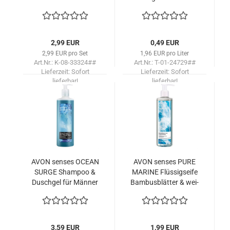
Gra­tis
Mee­res­bri­se & Pfef­
fer­minz­no­ten /
PROBE
2,99 EUR
0,49 EUR
2,99 EUR pro Set
1,96 EUR pro Liter
Art.Nr.: K-08-33324##
Art.Nr.: T-01-24729##
Lieferzeit:
Sofort
Lieferzeit:
Sofort
lieferbar!
lieferbar!
AVON sen­ses OCEAN
AVON sen­ses PURE
SURGE Sham­poo &
MA­RI­NE Flüs­sigs­ei­fe
Dusch­gel für Män­ner
Bam­bus­blät­ter & wei­
Mee­res­bri­se & Pfef­
ßer Mo­schus/250
fer­minz­no­ten /720
3,59 EUR
1,99 EUR