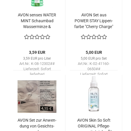
AVON sen­ses WATER
AVON Set aus
MINT Schaum­bad
POWER STAY Lip­pen­
Was­ser­min­ze &
far­be "Cher­ry Char­ge"
Gurke /1000
& TTA TODAY Ta­
schen­spray
3,59 EUR
5,00 EUR
3,59 EUR pro Liter
5,00 EUR pro Set
Art.Nr.: K-08-12302##
Art.Nr.: K-02-41160-
Lieferzeit:
Sofort
0650##
lieferbar!
Lieferzeit:
Sofort
lieferbar!
AVON Set zur An­wen­
AVON Skin So Soft
dung von Ge­sichts­
ORI­GI­NAL Pfle­ge­