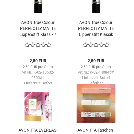
AVON True Co­lour
AVON True Co­lour
PER­FECT­LY MATTE
PER­FECT­LY MATTE
Lip­pen­stift Klas­sik /
Lip­pen­stift Klas­sik
RA­VIS­HING ROSE mit
AU NA­TU­RA­LE /mit
Probe Gra­tis
Probe Gra­tis
2,50 EUR
2,50 EUR
2,50 EUR pro Stück
2,50 EUR pro Stück
Art.Nr.: K-02-13532-
Art.Nr.: K-02-14084##
0300##
Lieferzeit:
Sofort
Lieferzeit:
Sofort
lieferbar!
lieferbar!
AVON TTA EVER­LAS­
AVON TTA Ta­schen­