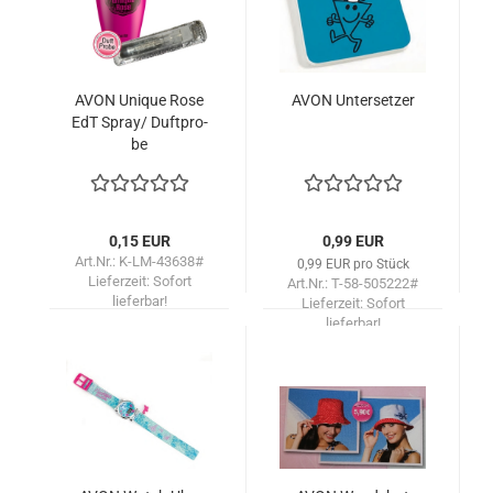
AVON Un­i­que Rose
AVON Un­ter­set­zer
EdT Spray/ Duft­pro­
be
0,15 EUR
0,99 EUR
Art.Nr.: K-LM-43638#
0,99 EUR pro Stück
Lieferzeit:
Sofort
Art.Nr.: T-58-505222#
lieferbar!
Lieferzeit:
Sofort
lieferbar!