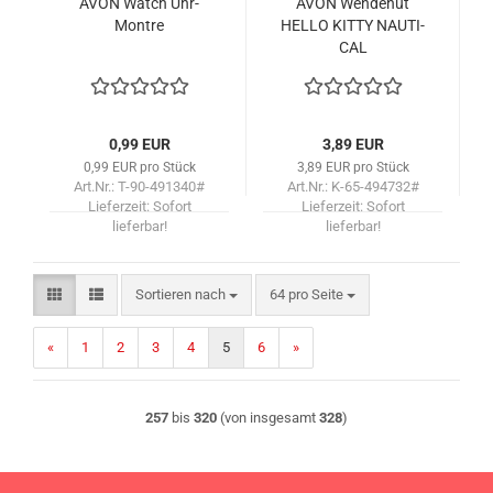
AVON Watch Uhr-
AVON Wen­de­hut
Mont­re
HELLO KITTY NAU­TI­
CAL
0,99 EUR
3,89 EUR
0,99 EUR pro Stück
3,89 EUR pro Stück
Art.Nr.: T-90-491340#
Art.Nr.: K-65-494732#
Lieferzeit:
Sofort
Lieferzeit:
Sofort
lieferbar!
lieferbar!
Sortieren nach
pro Seite
Sortieren nach
64 pro Seite
«
1
2
3
4
5
6
»
257
bis
320
(von insgesamt
328
)