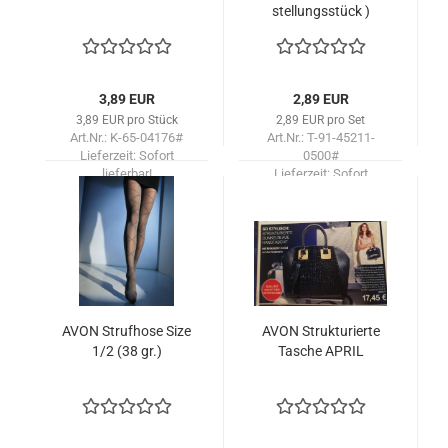
stel­lungs­stück )
3,89 EUR
2,89 EUR
3,89 EUR pro Stück
2,89 EUR pro Set
Art.Nr.: K-65-04176#
Art.Nr.: T-91-45211-
Lieferzeit:
Sofort
0500#
lieferbar!
Lieferzeit:
Sofort
lieferbar!
AVON Struf­ho­se Size
AVON Struk­tu­rier­te
1/2 (38 gr.)
Ta­sche APRIL