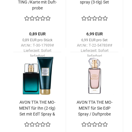
TING /Karte mit Duft­
spray ​(3-tlg) Set
pro­be
0,89 EUR
6,99 EUR
0,89 EUR pro Stück
6,99 EUR pro Set
Art.Nr.: T-30-17939#
Art.Nr.: T-22-54783##
Lieferzeit:
Sofort
Lieferzeit:
Sofort
lieferbar!
lieferbar!
AVON TTA THE MO­
AVON TTA THE MO­
MENT für Ihn (2-tlg)
MENT für Sie EdP
Set mit EdT Spray &
Spray / Duft­pro­be
Sham­poo / Dusch­gel