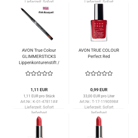
Lieferzeit:
Sofort
Lieferzeit:
Sofort
lieferbar!
lieferbar!
AVON True Co­lour
AVON TRUE CO­LOUR
GLIM­MER­STICKS
Per­fect Red
Lip­pen­kon­tu­ren­stift /
Pink Bou­quet
1,11 EUR
0,99 EUR
1,11 EUR pro Stück
33,00 EUR pro Liter
Art.Nr.: K-01-47811##
Art.Nr.: T-17-1190598#
Lieferzeit:
Sofort
Lieferzeit:
Sofort
lieferbar!
lieferbar!