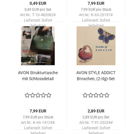
0,49 EUR
7,99 EUR
0,49 EUR pro Set
7,99 EUR pro Stück
Art.Nr.: T-10-482082#
Art.Nr.: K-65-25197#
Lieferzeit:
Sofort
Lieferzeit:
Sofort
lieferbar!
lieferbar!
AVON Struk­tur­ta­sche
AVON STYLE AD­DICT
mit Schloss­de­tail
Bro­schen, (2-tlg)-Set
7,99 EUR
2,89 EUR
7,99 EUR pro Stück
2,89 EUR pro Set
Art.Nr.: K-65-14124#
Art.Nr.: T-91-23234#
Lieferzeit:
Sofort
Lieferzeit:
Sofort
lieferbar!
lieferbar!