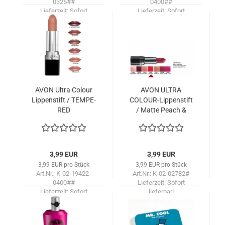
0325##
0400##
Lieferzeit:
Sofort
Lieferzeit:
Sofort
lieferbar!
lieferbar!
AVON Ultra Co­lour
AVON ULTRA
Lip­pen­stift / TEM­PE­
COLOUR-​​Lip­pen­stift
RED
/ Matte Peach &
Probe Gra­tis
3,99 EUR
3,99 EUR
3,99 EUR pro Stück
3,99 EUR pro Stück
Art.Nr.: K-02-19422-
Art.Nr.: K-02-02782#
0400##
Lieferzeit:
Sofort
Lieferzeit:
Sofort
lieferbar!
lieferbar!