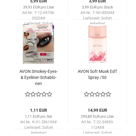
5,99 EUR
3,99 EUR
39,93 EUR pro Liter
3,99 EUR pro Stück
Art.Nr.: T-12-69708-
Art.Nr.: T-90-00034#
0520##
Lieferzeit:
Sofort
Lieferzeit:
Sofort
lieferbar!
lieferbar!
AVON Smokey-​​Eyes-
AVON Soft Musk EdT
& Eyeliner-​​Scha­blo­
Spray /50
nen
1,11 EUR
14,99 EUR
1,11 EUR pro Set
299,80 EUR pro Liter
Art.Nr.: K-01-28613##
Art.Nr.: T-22-34850-
Lieferzeit:
Sofort
1124##
lieferbar!
Lieferzeit:
Sofort