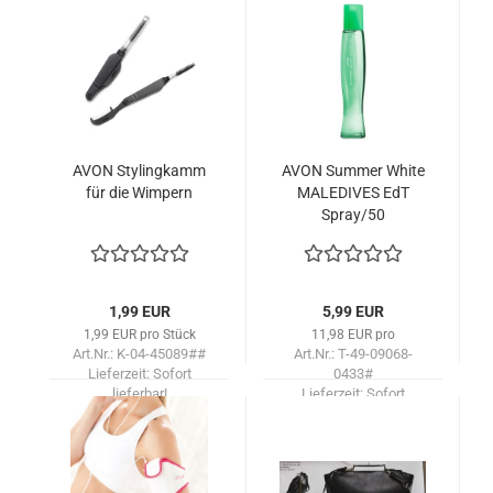
AVON Sty­ling­kamm
AVON Sum­mer White
für die Wim­pern
MA­LE­DI­VES EdT
Spray/50
1,99 EUR
5,99 EUR
1,99 EUR pro Stück
11,98 EUR pro
Art.Nr.: K-04-45089##
Art.Nr.: T-49-09068-
Lieferzeit:
Sofort
0433#
lieferbar!
Lieferzeit:
Sofort
lieferbar!