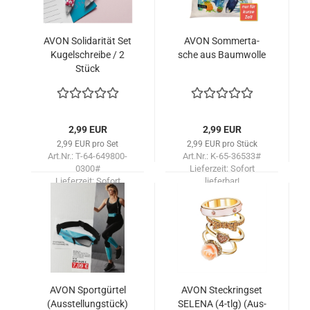
AVON So­li­da­ri­tät Set
AVON Som­mer­ta­
Ku­gel­schrei­be / 2
sche aus Baum­wol­le
Stück
2,99 EUR
2,99 EUR
2,99 EUR pro Set
2,99 EUR pro Stück
Art.Nr.: T-64-649800-
Art.Nr.: K-65-36533#
0300#
Lieferzeit:
Sofort
Lieferzeit:
Sofort
lieferbar!
lieferbar!
AVON Sport­gür­tel
AVON Steck­rings­et
(Aus­stel­lung­stück)
SE­LE­NA (4-tlg) (Aus­