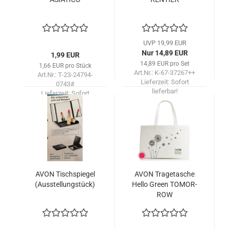
UVP 19,99 EUR
Nur 14,89 EUR
1,99 EUR
14,89 EUR pro Set
1,66 EUR pro Stück
Art.Nr.: K-67-37267++
Art.Nr.: T-23-24794-
Lieferzeit:
Sofort
0743#
lieferbar!
Lieferzeit:
Sofort
lieferbar!
AVON Tisch­spie­gel
AVON Tra­ge­ta­sche
(Aus­stel­lung­stück)
Hello Green TO­MOR­
ROW