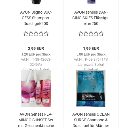
AVON Segno SUC­
AVON sen­ses DAN­
CESS Shampoo-​​
CING SKIES Flüs­sigs­
Dusch­gel/200
ei­fe/250
2,99 EUR
1,99 EUR
1,20 EUR pro Stück
0,80 EUR pro Stück
Art.Nr.: T-38-42663-
Art.Nr.: K-08-37671##
0249##
Lieferzeit:
Sofort
Lieferzeit:
Sofort
lieferbar!
lieferbar!
AVON Sen­ses FLA­
AVON sen­ses OCEAN
MIN­GO SUN­SET Set
SURGE Sham­poo &
mit Ge­schenk­ta­sche
Dusch­gel für Män­ner