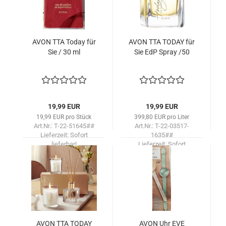
AVON TTA Today für
AVON TTA TODAY für
Sie / 30 ml
Sie EdP Spray /50
19,99 EUR
19,99 EUR
19,99 EUR pro Stück
399,80 EUR pro Liter
Art.Nr.: T-22-51645##
Art.Nr.: T-22-03517-
Lieferzeit:
Sofort
1635##
lieferbar!
Lieferzeit:
Sofort
lieferbar!
AVON TTA TODAY
AVON Uhr EVE