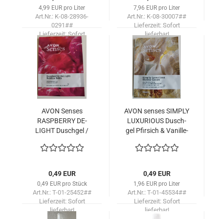
4,99 EUR pro Liter
7,96 EUR pro Liter
Art.Nr.: K-08-28936-
Art.Nr.: K-08-30007##
0291##
Lieferzeit:
Sofort
Lieferzeit:
Sofort
lieferbar!
lieferbar!
AVON Sen­ses
AVON sen­ses SIM­PLY
RASPBER­RY DE­
LU­XU­RIOUS Dusch­
LIGHT Dusch­gel /
gel Pfir­sich & Vanille-​​
PROBE
Or­chi­dee /PROBE
0,49 EUR
0,49 EUR
0,49 EUR pro Stück
1,96 EUR pro Liter
Art.Nr.: T-01-25452##
Art.Nr.: T-01-45534##
Lieferzeit:
Sofort
Lieferzeit:
Sofort
lieferbar!
lieferbar!