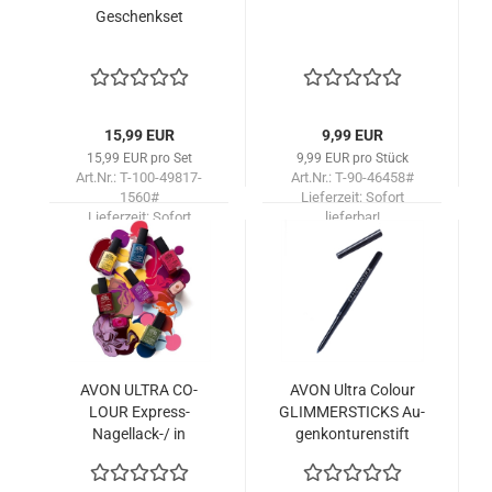
Ge­schenk­set
15,99 EUR
9,99 EUR
15,99 EUR pro Set
9,99 EUR pro Stück
Art.Nr.: T-100-49817-
Art.Nr.: T-90-46458#
1560#
Lieferzeit:
Sofort
Lieferzeit:
Sofort
lieferbar!
lieferbar!
AVON ULTRA CO­
AVON Ultra Co­lour
LOUR Express-​​
GLIM­MER­STICKS Au­
Nagellack-​/ in
gen­kon­tu­ren­stift
MAUVE WITH U
Klas­sik /SA­TURN
GREY