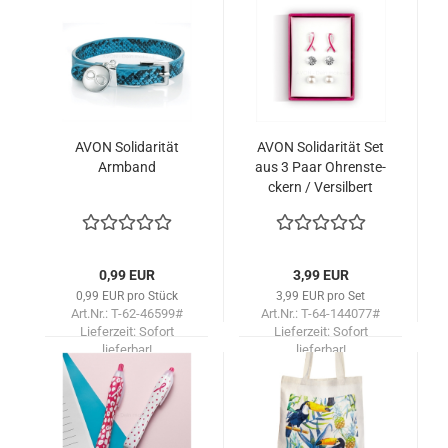
lieferbar!
AVON So­li­da­ri­tät
AVON So­li­da­ri­tät Set
Arm­band
aus 3 Paar Oh­ren­ste­
ckern / Ver­sil­bert
0,99 EUR
3,99 EUR
0,99 EUR pro Stück
3,99 EUR pro Set
Art.Nr.: T-62-46599#
Art.Nr.: T-64-144077#
Lieferzeit:
Sofort
Lieferzeit:
Sofort
lieferbar!
lieferbar!