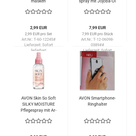
mas­ken
spray mit Jojoba-​​Öl
/150
2,99 EUR
7,99 EUR
2,99 EUR pro Set
7,99 EUR pro Stück
Art.Nr.: T-60-12245#
Art.Nr.: T-12-06098-
Lieferzeit:
Sofort
0389##
lieferbar!
Lieferzeit:
Sofort
lieferbar!
AVON Skin So Soft
AVON Smartphone-​​
SILKY MOIS­TU­RE
Ring­hal­ter
Pfle­ge­spray mit Ar­
gan­öl /150