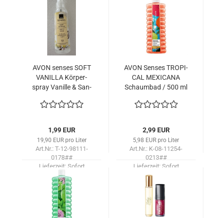
AVON sen­ses SOFT
AVON Sen­ses TRO­PI­
VA­NIL­LA Kör­per­
CAL ME­XI­CA­NA
spray Va­nil­le & San­
Schaum­bad / 500 ml
del­holz/100
1,99 EUR
2,99 EUR
19,90 EUR pro Liter
5,98 EUR pro Liter
Art.Nr.: T-12-98111-
Art.Nr.: K-08-11254-
0178##
0213##
Lieferzeit:
Sofort
Lieferzeit:
Sofort
lieferbar!
lieferbar!