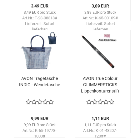
3,49 EUR
3,89 EUR
3,49 EUR pro Stück
3,89 EUR pro Stück
Art.Nr.: T-23-08318#
Art.Nr.: K-65-00109#
Lieferzeit:
Sofort
Lieferzeit:
Sofort
lieferbar!
lieferbar!
AVON Tra­ge­ta­sche
AVON True Co­lour
INDIO - Wen­de­ta­sche
GLIM­MER­STICKS
Lip­pen­kon­tu­ren­stift
/Pink Cash­me­re
9,99 EUR
1,11 EUR
9,99 EUR pro Stück
1,11 EUR pro Stück
Art.Nr.: K-65-19778-
Art.Nr.: K-01-48207-
1000#
120##