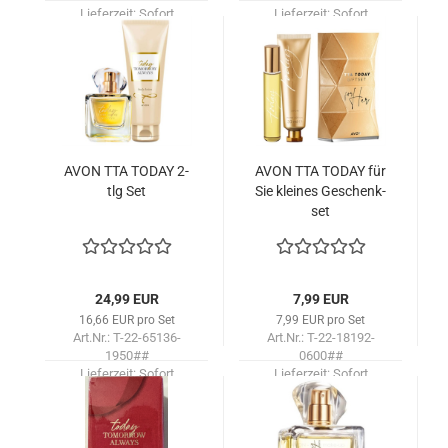
Lieferzeit:
Sofort
Lieferzeit:
Sofort
lieferbar!
lieferbar!
AVON TTA TODAY 2-
AVON TTA TODAY für
tlg Set
Sie klei­nes Ge­schenk­
set
24,99 EUR
7,99 EUR
16,66 EUR pro Set
7,99 EUR pro Set
Art.Nr.: T-22-65136-
Art.Nr.: T-22-18192-
1950##
0600##
Lieferzeit:
Sofort
Lieferzeit:
Sofort
lieferbar!
lieferbar!