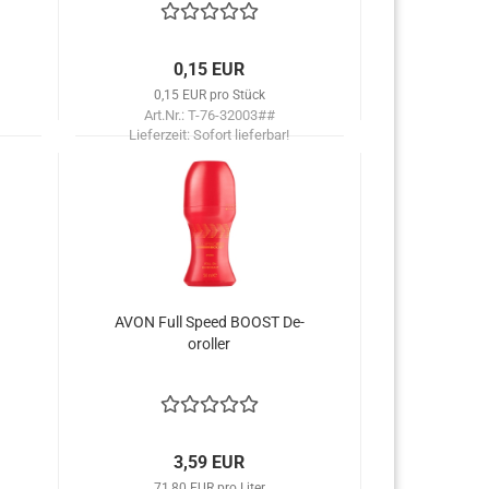
0,15 EUR
0,15 EUR pro Stück
Art.Nr.: T-76-32003##
Lieferzeit:
Sofort lieferbar!
AVON Full Speed BOOST De­
orol­ler
3,59 EUR
71,80 EUR pro Liter