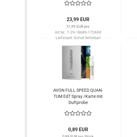
23,99 EUR
31,99 EUR pro
Art.Nr.: T-29-18689-1724##
Lieferzeit:
Sofort lieferbar!
AVON FULL SPEED QUAN­
TUM EdT Spray /Karte mit
Duft­pro­be
0,89 EUR
0,89 EUR pro Stück