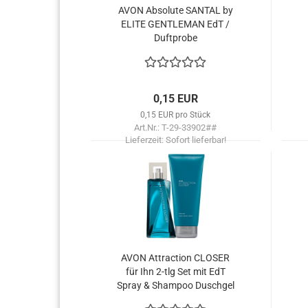
AVON Ab­so­lu­te SAN­TAL by
ELITE GEN­TLE­MAN EdT /
Duft­pro­be
0,15 EUR
0,15 EUR pro Stück
Art.Nr.: T-29-33902##
Lieferzeit:
Sofort lieferbar!
AVON At­trac­tion CLO­SER
für Ihn 2-tlg Set mit EdT
Spray & Sham­poo Dusch­gel