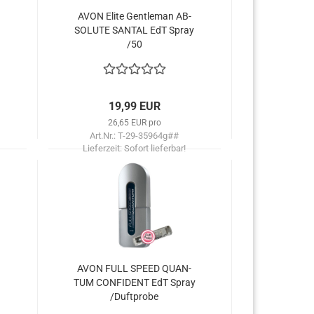
AVON Elite Gen­tle­man AB­
SO­LU­TE SAN­TAL EdT Spray
/50
19,99 EUR
26,65 EUR pro
Art.Nr.: T-29-35964g##
Lieferzeit:
Sofort lieferbar!
AVON FULL SPEED QUAN­
TUM CON­FI­DENT EdT Spray
/Duft­pro­be