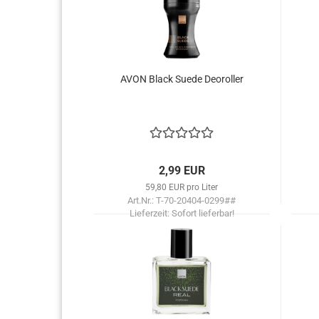
AVON Black Suede De­orol­ler
2,99 EUR
59,80 EUR pro Liter
Art.Nr.: T-70-20404-0299##
Lieferzeit:
Sofort lieferbar!