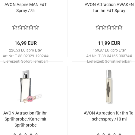
AVON Aspi­re MAN EdT
AVON At­trac­tion AWA­KEN
Spray /75
für Ihn EdT Spray
16,99 EUR
11,99 EUR
226,53 EUR pro Liter
159,87 EUR pro Liter
Art.Nr.: T-38-02329-1202##
Art.Nr.: T-38-34165-0037##
Lieferzeit:
Sofort lieferbar!
Lieferzeit:
Sofort lieferbar!
AVON At­trac­tion für Ihn
AVON At­trac­tion für Ihn Ta­
Sprüh­pro­be /Karte mit
schen­spray /10 ml
Sprüh­pro­be