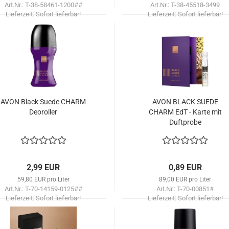
Art.Nr.: T-38-58461-1200##
Art.Nr.: T-38-45518-3499
Lieferzeit:
Sofort lieferbar!
Lieferzeit:
Sofort lieferbar!
AVON Black Suede CHARM
AVON BLACK SUEDE
De­orol­ler
CHARM EdT - Karte mit
Duft­pro­be
2,99 EUR
0,89 EUR
59,80 EUR pro Liter
89,00 EUR pro Liter
Art.Nr.: T-70-14159-0125##
Art.Nr.: T-70-00851#
Lieferzeit:
Sofort lieferbar!
Lieferzeit:
Sofort lieferbar!