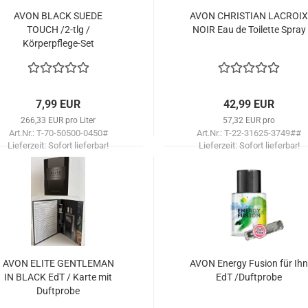
AVON BLACK SUEDE
AVON CHRIS­TI­AN LA­CROIX
TOUCH /2-tlg /
NOIR Eau de Toi­let­te Spray
Körperpflege-​​Set
7,99 EUR
42,99 EUR
266,33 EUR pro Liter
57,32 EUR pro
Art.Nr.: T-70-50500-0450#
Art.Nr.: T-22-31625-3749##
Lieferzeit:
Sofort lieferbar!
Lieferzeit:
Sofort lieferbar!
AVON ELITE GEN­TLE­MAN
AVON En­er­gy Fu­si­on für Ihn
IN BLACK EdT / Karte mit
EdT /Duft­pro­be
Duft­pro­be