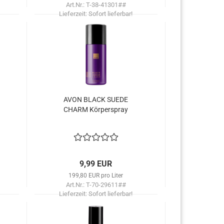
Art.Nr.: T-38-41301##
Lieferzeit:
Sofort lieferbar!
AVON BLACK SUEDE
CHARM Kör­per­spray
9,99 EUR
199,80 EUR pro Liter
Art.Nr.: T-70-29611##
Lieferzeit:
Sofort lieferbar!