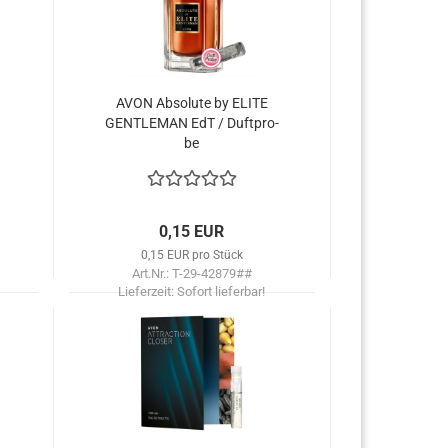
AVON Ab­so­lu­te by ELITE
GEN­TLE­MAN EdT / Duft­pro­
be
0,15 EUR
0,15 EUR pro Stück
Art.Nr.: T-29-42879##
Lieferzeit:
Sofort lieferbar!