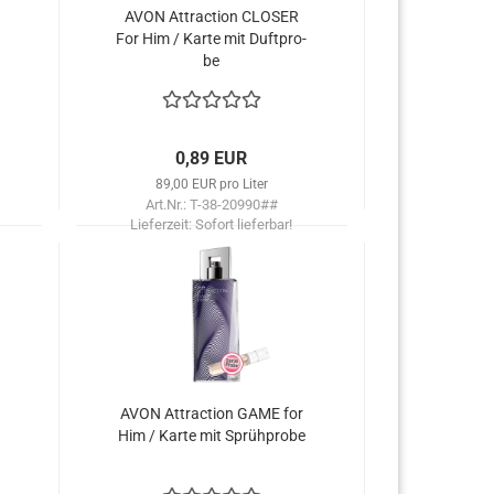
AVON At­trac­tion CLO­SER
For Him / Karte mit Duft­pro­
be
0,89 EUR
89,00 EUR pro Liter
Art.Nr.: T-38-20990##
Lieferzeit:
Sofort lieferbar!
AVON At­trac­tion GAME for
Him / Karte mit Sprüh­pro­be