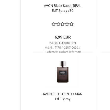
AVON Black Suede REAL
EdT Spray /30
6,99 EUR
233,00 EUR pro Liter
Art.Nr.: T-70-16287-0699#
Lieferzeit:
Sofort lieferbar!
AVON ELITE GEN­TLE­MAN
EdT Spray