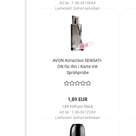
Art.Nr.: T-38-43158##
Lieferzeit:
Sofort lieferbar!
AVON At­trac­tion SEN­SA­TI­
ON für Ihn / Karte mit
Sprüh­pro­be
1,89 EUR
1,89 EUR pro Stück
Art.Nr.: T-38-06122##
Lieferzeit:
Sofort lieferbar!