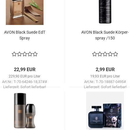
AVON Black Suede EdT
AVON Black Suede Kör­per­
Spray
spray /150
22,99 EUR
2,99 EUR
229,90 EUR pro Liter
19,93 EUR pro Liter
Art.Nr.: T-70-64246-18,37##
Art.Nr.: T-70-18887-0495#
Lieferzeit:
Sofort lieferbar!
Lieferzeit:
Sofort lieferbar!