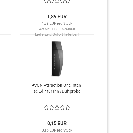
1,89 EUR
1,89 EUR pro Stück
Art.Nr.: T-38-15768##
Lieferzeit:
Sofort lieferbar!
AVON At­trac­tion One In­ten­
se EdP für Ihn /Duft­pro­be
0,15 EUR
0,15 EUR pro Stück