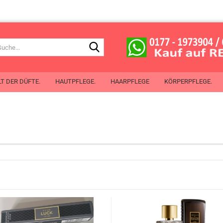
Suche...
T DER DÜFTE.
HAUTPFLEGE.
HAARPFLEGE
KÖRPERPFLEGE.
de Toilette
 de Cologne
chenspray
Mit Öl aus Pflanzensamen
erlotion
chgel
perspray
oller
Planet Spa
ben