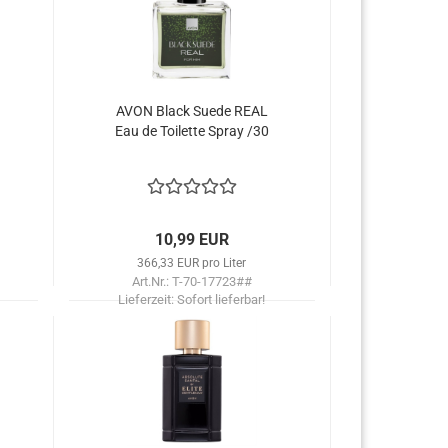
AVON Black Suede REAL
Eau de Toi­let­te Spray /30
10,99 EUR
366,33 EUR pro Liter
Art.Nr.: T-70-17723##
Lieferzeit:
Sofort lieferbar!