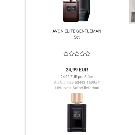
Haarpflege
AVON ELITE GEN­TLE­MAN
Set
24,99 EUR
24,99 EUR pro Stück
Art.Nr.: T-29-50443-1699##
Lieferzeit:
Sofort lieferbar!