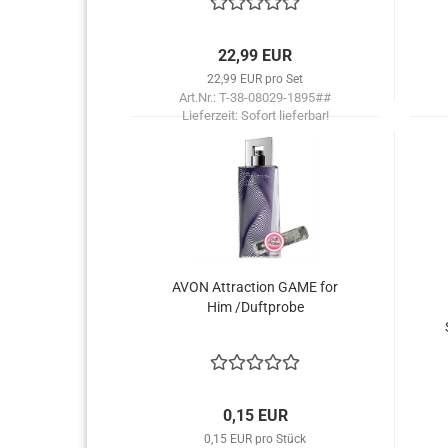
22,99 EUR
22,99 EUR pro Set
Art.Nr.: T-38-08029-1895##
Lieferzeit:
Sofort lieferbar!
AVON At­trac­tion GAME for
Him /Duft­pro­be
0,15 EUR
0,15 EUR pro Stück