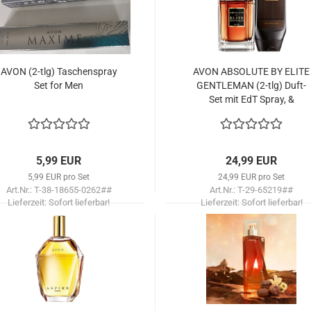
AVON (2-tlg) Ta­schen­spray
AVON AB­SO­LU­TE BY ELITE
Set for Men
GEN­TLE­MAN (2-tlg) Duft-​
Set mit EdT Spray, &
Shampoo-​​Dusch­gel
5,99 EUR
24,99 EUR
5,99 EUR pro Set
24,99 EUR pro Set
Art.Nr.: T-38-18655-0262##
Art.Nr.: T-29-65219##
Lieferzeit:
Sofort lieferbar!
Lieferzeit:
Sofort lieferbar!