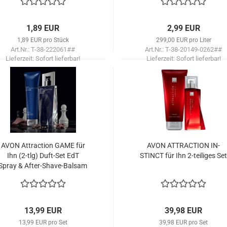
1,89 EUR
2,99 EUR
1,89 EUR pro Stück
299,00 EUR pro Liter
Art.Nr.: T-38-222061##
Art.Nr.: T-38-20149-0262##
Lieferzeit:
Sofort lieferbar!
Lieferzeit:
Sofort lieferbar!
AVON At­trac­tion GAME für
AVON AT­TRAC­TION IN­
Ihn (2-tlg) Duft-​Set EdT
STINCT für Ihn 2-​tei­li­ges Set
Spray & After-​​Shave-​Balsam
13,99 EUR
39,98 EUR
13,99 EUR pro Set
39,98 EUR pro Set