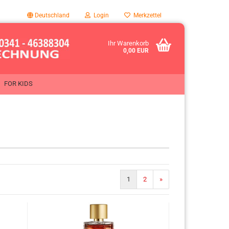
Deutschland
Login
Merkzettel
Ihr Warenkorb
0,00 EUR
FOR KIDS
1
2
»