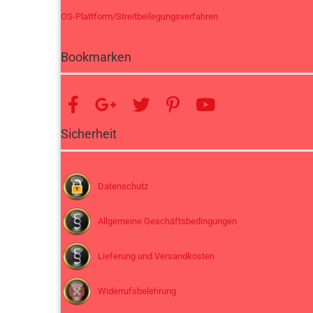
OS-Plattform/Streitbeilegungsverfahren
Bookmarken
Sicherheit
Datenschutz
Allgemeine Geschäftsbedingungen
Lieferung und Versandkosten
Widerrufsbelehrung