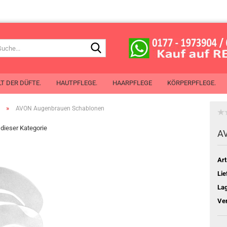
Suche...
T DER DÜFTE.
HAUTPFLEGE.
HAARPFLEGE
KÖRPERPFLEGE.
»
AVON Augenbrauen Schablonen
n dieser Kategorie
de Toilette
AV
 de Cologne
chenspray
Art
Mit Öl aus Pflanzensamen
erlotion
Lie
chgel
La
perspray
Ve
oller
Planet Spa
ben