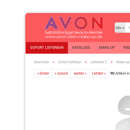
Alle
SOFORT LIEFERBAR
KATALOGE
MAKE-UP
WEL
»
»
»
Startseite
Sofort lieferbar
Lieferbar 2
Make-up
ANEW
« Erster
« zurück
weiter »
KIDS
Letzter »
90
Artikel i
Eau 
Ausstellungsstücke
Make-up
Eau
AVON ADAPT
Mode
Tas
Clearskin
Nutra Effects
Körp
Düfte
Planet Spa
Dus
Duft-Proben
Schmuck
Kör
Encanto
Senses
Deor
Foot Works
Taschen
Pro
Gesichtspflege
X-MAS