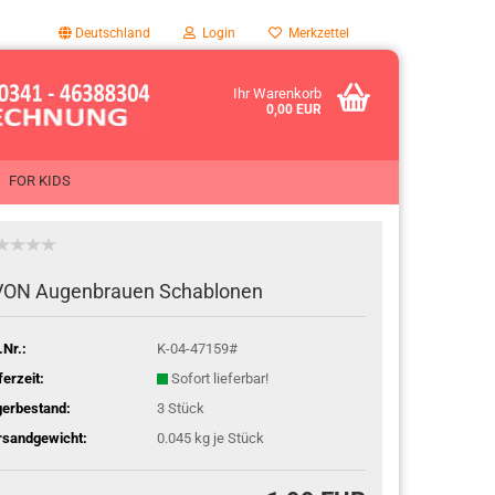
Deutschland
Login
Merkzettel
Ihr Warenkorb
0,00 EUR
FOR KIDS
ON Au­gen­brau­en Scha­blo­nen
.Nr.:
K-04-47159#
ferzeit:
Sofort lieferbar!
gerbestand:
3
Stück
rsandgewicht:
0.045
kg je Stück