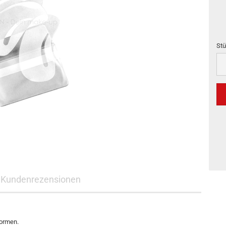
Stü
Stü
Kundenrezensionen
Formen.