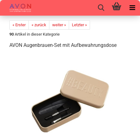
« Erster
« zurück
weiter »
Letzter »
90
Artikel in dieser Kategorie
AVON Augenbrauen-​Set mit Auf­be­wah­rungs­do­se