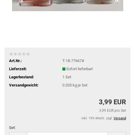
Art.Nr.:
T-18-77667#
Lieferzeit:
Sofort lieferbar!
Lagerbestand:
1
Set
Versandgewicht:
0.205
kg je Set
3,99 EUR
3,99 EUR pro Set
inkl. 19% MwSt. zzgl.
Versand
Set:
Set