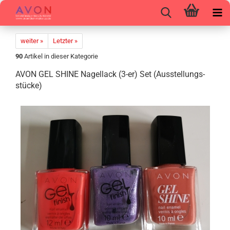
weiter »
Letzter »
90
Artikel in dieser Kategorie
AVON GEL SHINE Na­gel­lack (3-er) Set (Aus­stel­lungs­
stü­cke)