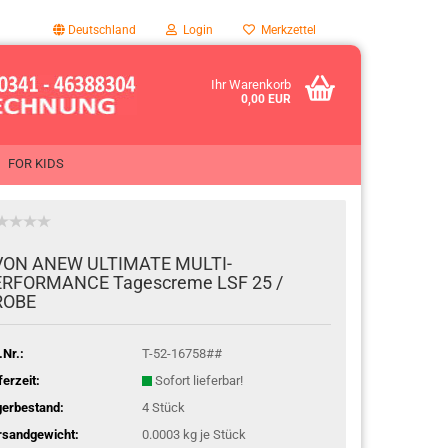
Deutschland
Login
Merkzettel
Ihr Warenkorb
0,00 EUR
FOR KIDS
ON ANEW UL­TI­MA­TE MULTI-​
RFORMANCE Ta­ges­creme LSF 25 /
ROBE
.Nr.:
T-52-16758##
ferzeit:
Sofort lieferbar!
gerbestand:
4
Stück
rsandgewicht:
0.0003
kg je Stück