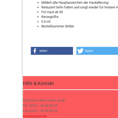
Mildert alle Hauptanzeichen der Hautalterung:
Reduziert tiefe Falten und sorgt wieder für festere 
Für Haut ab 50
Reisegröße
0.6 ml
Bestellnummer 36566
teilen
tweet
Hilfe & Kontakt
info@avon-dein-make-up.de
Tel. (0341) 46 38 83 04
Fax (0341) 46 38 83 05
Kontaktformular