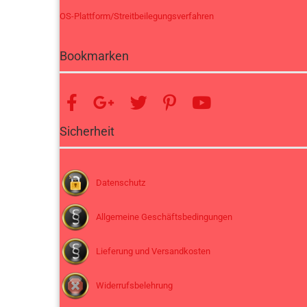
OS-Plattform/Streitbeilegungsverfahren
Bookmarken
Sicherheit
Datenschutz
Allgemeine Geschäftsbedingungen
Lieferung und Versandkosten
Widerrufsbelehrung