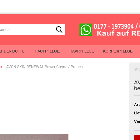
Suche...
T DER DÜFTE.
HAUTPFLEGE.
HAARPFLEGE
KÖRPERPFLEGE.
»
AVON SKIN RENEWAL Power Creme / Proben
de Toilette
AV
 de Cologne
b
chenspray
Mit Öl aus Pflanzensamen
erlotion
Art
chgel
Lie
perspray
Ve
oller
Planet Spa
ben