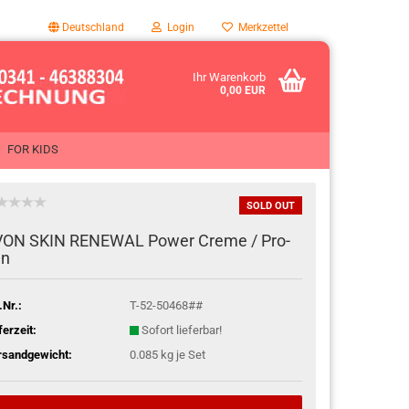
Deutschland
Login
Merkzettel
Ihr Warenkorb
0,00 EUR
FOR KIDS
SOLD OUT
ON SKIN RE­NE­WAL Power Creme / Pro­
en
.Nr.:
T-52-50468##
ferzeit:
Sofort lieferbar!
rsandgewicht:
0.085
kg je Set