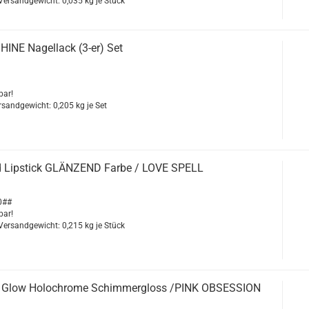
 Versandgewicht:
0,035
kg je Stück
NE Na­gel­lack (3-er) Set
bar!
ersandgewicht:
0,205
kg je Set
d Lip­stick GLÄN­ZEND Farbe / LOVE SPELL
0##
bar!
 Versandgewicht:
0,215
kg je Stück
ow Ho­loch­ro­me Schim­mer­g­loss /PINK OB­SES­SI­ON