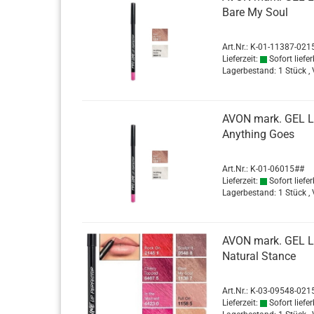
Bare My Soul
Art.Nr.: K-01-11387-021
Lieferzeit:
Sofort liefer
Lagerbestand: 1 Stück ,
AVON mark. GEL LIP
Anything Goes
Art.Nr.: K-01-06015##
Lieferzeit:
Sofort liefer
Lagerbestand: 1 Stück ,
AVON mark. GEL LIP
Na­tu­ral Stance
Art.Nr.: K-03-09548-021
Lieferzeit:
Sofort liefer