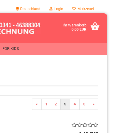
Deutschland
Login
Merkzettel
Ihr Warenkorb
0,00 EUR
FOR KIDS
«
1
2
3
4
5
»