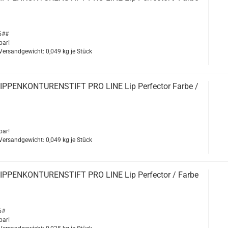
5##
bar!
 Versandgewicht:
0,049
kg je Stück
­PEN­KON­TU­REN­STIFT PRO LINE Lip Per­fec­tor Farbe /
bar!
 Versandgewicht:
0,049
kg je Stück
­PEN­KON­TU­REN­STIFT PRO LINE Lip Per­fec­tor / Farbe
5#
bar!