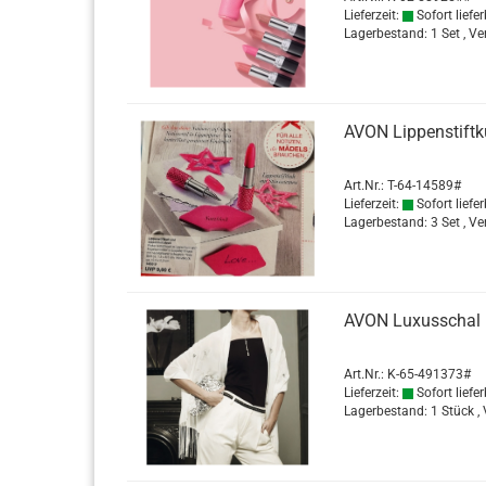
Lieferzeit:
Sofort liefer
Lagerbestand: 1 Set , V
AVON Lip­pen­stift­ku
Art.Nr.: T-64-14589#
Lieferzeit:
Sofort liefer
Lagerbestand: 3 Set , V
AVON Lu­xus­schal m
Art.Nr.: K-65-491373#
Lieferzeit:
Sofort liefer
Lagerbestand: 1 Stück ,