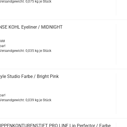
 Versandgewicht:
0,075
kg je Stück
SE KOHL Eye­li­ner / MID­NIGHT
0##
bar!
 Versandgewicht:
0,035
kg je Stück
le Stu­dio Farbe / Bright Pink
bar!
 Versandgewicht:
0,039
kg je Stück
­PEN­KON­TU­REN­STIFT PRO LINE Lip Per­fec­tor / Farbe