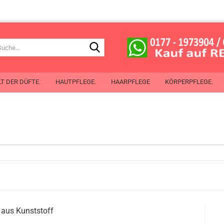
Suche...
T DER DÜFTE.
HAUTPFLEGE.
HAARPFLEGE
KÖRPERPFLEGE.
de Toilette
 de Cologne
chenspray
Mit Öl aus Pflanzensamen
erlotion
chgel
perspray
oller
Planet Spa
aus Kunst­stoff
ben