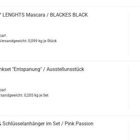
Y LENGHTS Mas­ca­ra / BLA­CKES BLACK
bar!
 Versandgewicht:
0,099
kg je Stück
k­set "Ent­spa­nung" / Aus­stelluns­stück
bar!
ersandgewicht:
0,205
kg je Set
 Schlüs­sel­an­hän­ger im Set / Pink Pas­si­on