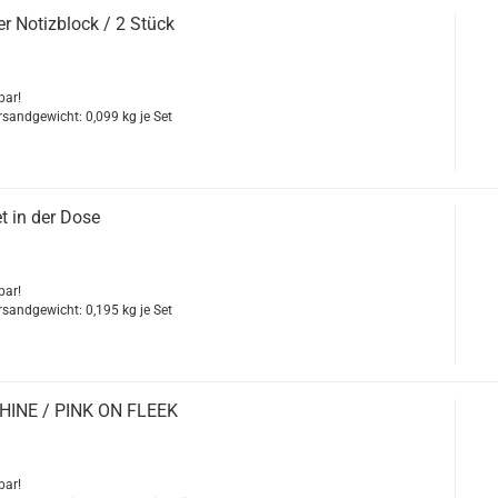
r No­tiz­block / 2 Stück
bar!
ersandgewicht:
0,099
kg je Set
t in der Dose
bar!
ersandgewicht:
0,195
kg je Set
HINE / PINK ON FLEEK
bar!