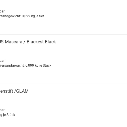
bar!
ersandgewicht:
0,099
kg je Set
 Mas­ca­ra / Bla­ckest Black
bar!
 Versandgewicht:
0,099
kg je Stück
en­stift /GLAM
bar!
g je Stück