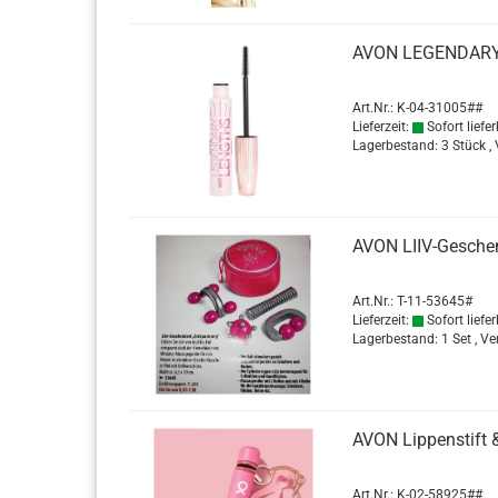
AVON LE­GEN­DA­R
Art.Nr.: K-04-31005##
Lieferzeit:
Sofort liefer
Lagerbestand: 3 Stück ,
AVON LIIV-​Ge­schen
Art.Nr.: T-11-53645#
Lieferzeit:
Sofort liefer
Lagerbestand: 1 Set , V
AVON Lip­pen­stift &
Art.Nr.: K-02-58925##