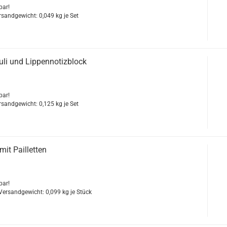
bar!
ersandgewicht:
0,049
kg je Set
­li und Lip­pen­no­tiz­block
bar!
ersandgewicht:
0,125
kg je Set
it Pail­let­ten
bar!
 Versandgewicht:
0,099
kg je Stück