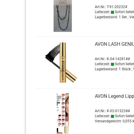
Haarpflege
Art.Nr.: T-91-20232#
Lieferzeit:
Sofort liefer
Lagerbestand: 1 Set , V
AVON LASH GE­NI­US
Art.Nr.: K-04-14281##
Lieferzeit:
Sofort liefer
Lagerbestand: 1 Stück ,
AVON Le­gend Lip­p
Art.Nr.: K-02-01323##
Lieferzeit:
Sofort liefer
Versandgewicht:
0,055
k