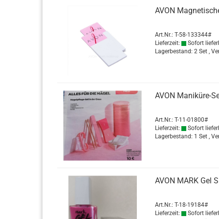
AVON Ma­gne­ti­sche
Art.Nr.: T-58-133344#
Lieferzeit:
Sofort liefer
Lagerbestand: 2 Set , V
AVON Maniküre-​​Se
Art.Nr.: T-11-01800#
Lieferzeit:
Sofort liefer
Lagerbestand: 1 Set , V
AVON MARK Gel S
Art.Nr.: T-18-19184#
Lieferzeit:
Sofort liefer