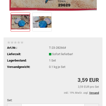
Art.Nr.:
T-23-28266#
Lieferzeit:
Sofort lieferbar!
Lagerbestand:
1
Set
Versandgewicht:
0.1
kg je Set
3,59 EUR
3,59 EUR pro Set
inkl. 19% MwSt. zzgl.
Versand
Set:
Set