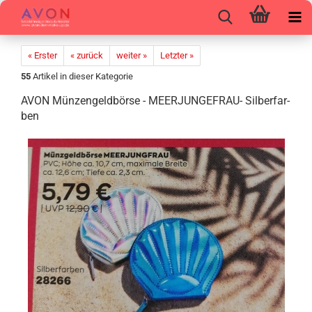
« Erster
« zurück
weiter »
Letzter »
55
Artikel in dieser Kategorie
AVON Mün­zen­geld­bör­se - MEERJUNGEFRAU-​ Sil­ber­far­
ben