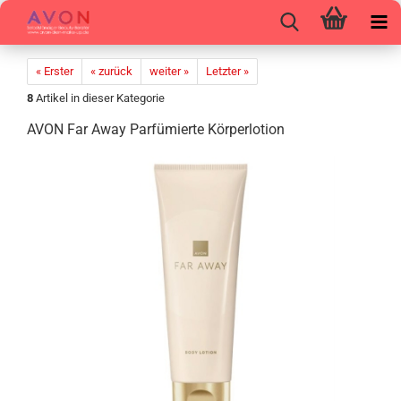
« Erster
« zurück
weiter »
Letzter »
8
Artikel in dieser Kategorie
AVON Far Away Par­fü­mier­te Kör­per­lo­tion