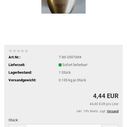
Art.Nr.:
T-89-25973##
Lieferzeit:
Sofort lieferbar!
Lagerbestand:
1
Stück
Versandgewicht:
0.135
kg je Stück
4,44 EUR
44,40 EUR pro Liter
inkl. 19% MwSt. zzgl.
Versand
Stück:
Stück