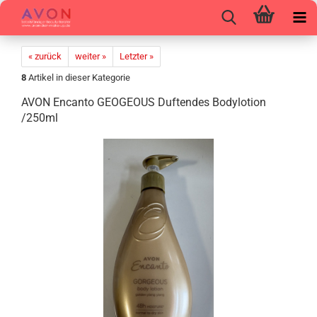
« zurück
weiter »
Letzter »
8
Artikel in dieser Kategorie
AVON En­can­to GEO­GE­OUS Duf­ten­des Bo­dy­lo­tion
/250ml