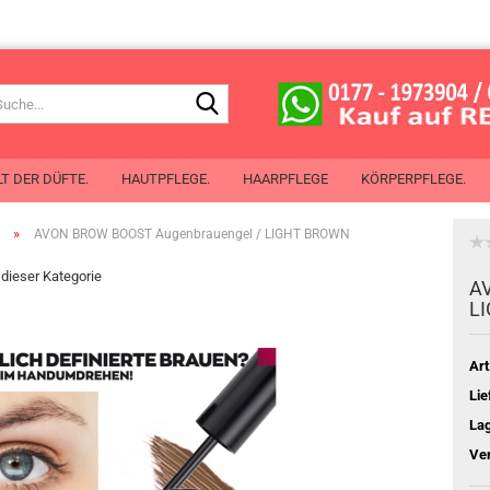
Suche...
T DER DÜFTE.
HAUTPFLEGE.
HAARPFLEGE
KÖRPERPFLEGE.
»
AVON BROW BOOST Augenbrauengel / LIGHT BROWN
n dieser Kategorie
de Toilette
AV
 de Cologne
L
chenspray
Mit Öl aus Pflanzensamen
erlotion
Art
chgel
Lie
perspray
La
oller
Ve
Planet Spa
ben