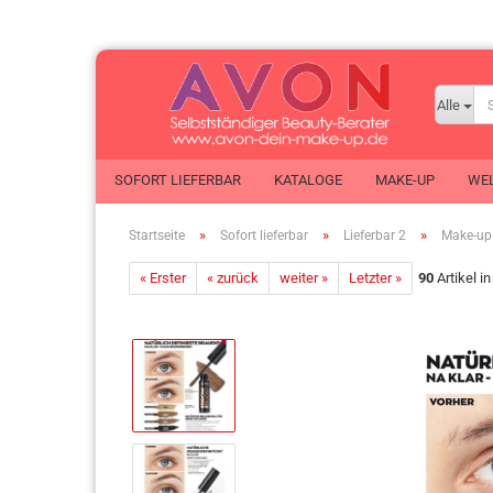
Alle
SOFORT LIEFERBAR
KATALOGE
MAKE-UP
WEL
»
»
»
Startseite
Sofort lieferbar
Lieferbar 2
Make-up
ANEW
« Erster
« zurück
weiter »
KIDS
Letzter »
90
Artikel i
Eau 
Ausstellungsstücke
Make-up
Eau
AVON ADAPT
Mode
Tas
Clearskin
Nutra Effects
Körp
Düfte
Planet Spa
Dus
Duft-Proben
Schmuck
Kör
Encanto
Senses
Deor
Foot Works
Taschen
Pro
Gesichtspflege
X-MAS