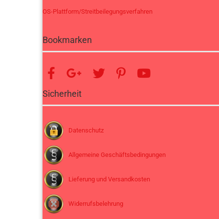
OS-Plattform/Streitbeilegungsverfahren
Bookmarken
Sicherheit
Datenschutz
Allgemeine Geschäftsbedingungen
Lieferung und Versandkosten
Widerrufsbelehrung