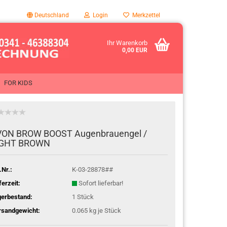
Deutschland
Login
Merkzettel
Ihr Warenkorb
0,00 EUR
FOR KIDS
ON BROW BOOST Au­gen­brau­en­gel /
IGHT BROWN
.Nr.:
K-03-28878##
ferzeit:
Sofort lieferbar!
gerbestand:
1
Stück
rsandgewicht:
0.065
kg je Stück