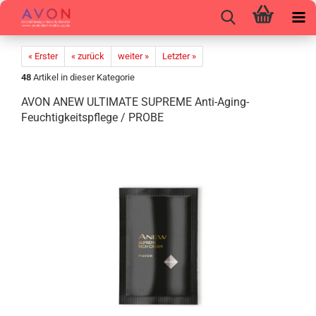
« Erster
« zurück
weiter »
Letzter »
48
Artikel in dieser Kategorie
AVON ANEW UL­TI­MA­TE SU­PRE­ME Anti-​Aging-
Feuchtigkeitspflege / PROBE