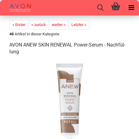
« Erster
« zurück
weiter »
Letzter »
48
Artikel in dieser Kategorie
AVON ANEW SKIN RE­NE­WAL Power-​Serum - Nach­fül­
lung