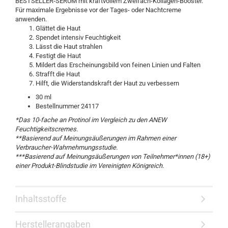
BESTSELLER-SERUM mit kraftvollem Zweifach-Kollagen-Booster.
Für maximale Ergebnisse vor der Tages- oder Nachtcreme
anwenden.
Glättet die Haut
Spendet intensiv Feuchtigkeit
Lässt die Haut strahlen
Festigt die Haut
Mildert das Erscheinungsbild von feinen Linien und Falten
Strafft die Haut
Hilft, die Widerstandskraft der Haut zu verbessern
30 ml
Bestellnummer 24117
*Das 10-fache an Protinol im Vergleich zu den ANEW
Feuchtigkeitscremes.
**Basierend auf Meinungsäußerungen im Rahmen einer
Verbraucher-Wahrnehmungsstudie.
***Basierend auf Meinungsäußerungen von Teilnehmer*innen (18+)
einer Produkt-Blindstudie im Vereinigten Königreich.
Inhaltsstoffe
Herstellerangaben