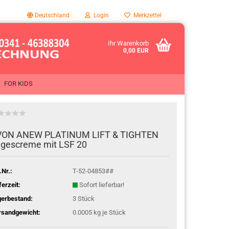
Deutschland
Login
Merkzettel
Ihr Warenkorb
0,00 EUR
FOR KIDS
ON ANEW PLA­TI­NUM LIFT & TIGH­TEN
­ges­creme mit LSF 20
.Nr.:
T-52-04853##
ferzeit:
Sofort lieferbar!
gerbestand:
3
Stück
rsandgewicht:
0.0005
kg je Stück