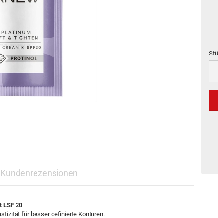
Stü
Stü
Kundenrezensionen
 LSF 20
tizität für besser definierte Konturen.