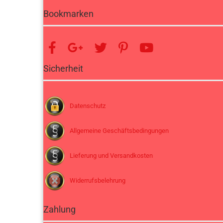
Bookmarken
Sicherheit
Datenschutz
Allgemeine Geschäftsbedingungen
Lieferung und Versandkosten
Widerrufsbelehrung
Zahlung