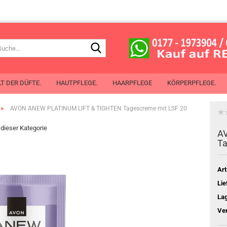
Suche...
T DER DÜFTE.
HAUTPFLEGE.
HAARPFLEGE
KÖRPERPFLEGE.
»
AVON ANEW PLATINUM LIFT & TIGHTEN Tagescreme mit LSF 20
n dieser Kategorie
de Toilette
AV
 de Cologne
Ta
chenspray
Mit Öl aus Pflanzensamen
erlotion
Art
chgel
Lie
perspray
La
oller
Ve
Planet Spa
ben