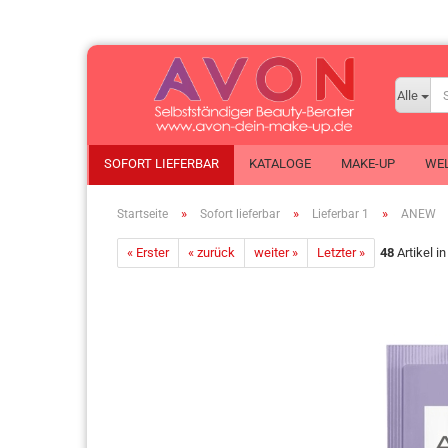
Alle
SOFORT LIEFERBAR
KATALOGE
MAKE-UP
WEL
»
»
»
Startseite
Sofort lieferbar
Lieferbar 1
ANEW
ANEW
« Erster
« zurück
weiter »
KIDS
Letzter »
48
Artikel i
Eau 
Ausstellungsstücke
Make-up
Eau
AVON ADAPT
Mode
Tas
Clearskin
Nutra Effects
Körp
Düfte
Planet Spa
Dus
Duft-Proben
Schmuck
Kör
Encanto
Senses
Deor
Foot Works
Taschen
Pro
Gesichtspflege
X-MAS