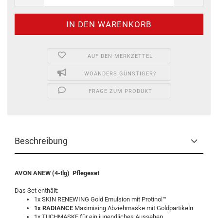
AUF DEN MERKZETTEL
WOANDERS GÜNSTIGER?
FRAGE ZUM PRODUKT
Beschreibung
AVON ANEW (4-tlg) Pflegeset
Das Set enthält:
1x SKIN RENEWING Gold Emulsion mit Protinol™
1x RADIANCE
Maximising Abziehmaske mit Goldpartikeln
1x TUCHMASKE für ein jugendliches Aussehen