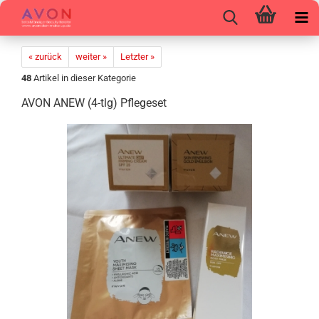
« zurück
weiter »
Letzter »
48
Artikel in dieser Kategorie
AVON ANEW (4-tlg) Pfle­ge­set