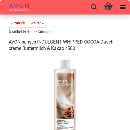
« zurück
weiter »
3
Artikel in dieser Kategorie
AVON sen­ses IN­DUL­GENT WHIP­PED COCOA Dusch­
creme But­ter­milch & Kakao /500