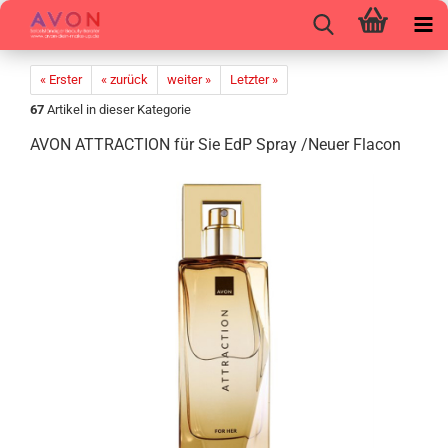
« Erster
« zurück
weiter »
Letzter »
67
Artikel in dieser Kategorie
AVON AT­TRAC­TION für Sie EdP Spray /Neuer Fla­con