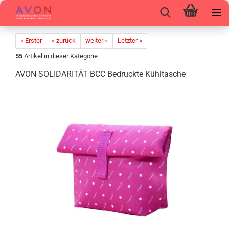
« Erster
« zurück
weiter »
Letzter »
55
Artikel in dieser Kategorie
AVON SO­LI­DA­RI­TÄT BCC Be­druck­te Kühl­ta­sche