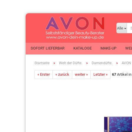
Alle
SOFORT LIEFERBAR
KATALOGE
MAKE-UP
WEL
»
»
»
Startseite
Welt der Düfte.
Damendüfte.
AVON 
ANEW
« Erster
« zurück
weiter »
KIDS
Letzter »
67
Artikel i
Eau 
Ausstellungsstücke
Make-up
Eau
AVON ADAPT
Mode
Tas
Clearskin
Nutra Effects
Körp
Düfte
Planet Spa
Dus
Duft-Proben
Schmuck
Kör
Encanto
Senses
Deor
Foot Works
Taschen
Pro
Gesichtspflege
X-MAS