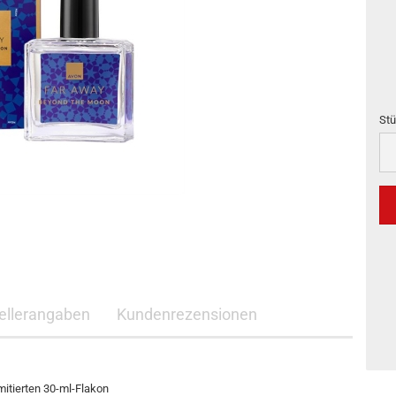
Stü
Stü
ellerangaben
Kundenrezensionen
tierten 30-ml-Flakon