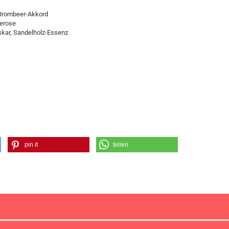
, Brombeer-Akkord
berose
kar, Sandelholz-Essenz
pin it
teilen