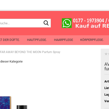
Suche...
T DER DÜFTE.
HAUTPFLEGE.
HAARPFLEGE
KÖRPERPFLEGE.
FAR AWAY BEYOND THE MOON Parfum Spray
n dieser Kategorie
de Toilette
A
 de Cologne
fu
chenspray
Mit Öl aus Pflanzensamen
erlotion
Art
chgel
Lie
perspray
La
oller
Ve
Planet Spa
ben