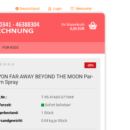
Deutschland
Login
Merkzettel
Ihr Warenkorb
0,00 EUR
FOR KIDS
-20%
VON FAR AWAY BEY­OND THE MOON Par­
m Spray
.Nr.:
T-95-41665-0719##
ferzeit:
Sofort lieferbar!
gerbestand:
1
Stück
rsandgewicht:
0.04
kg je Stück