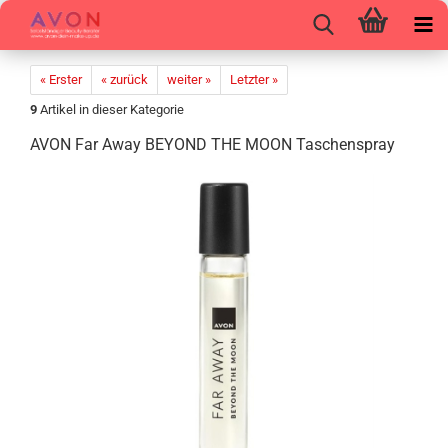
« Erster
« zurück
weiter »
Letzter »
9
Artikel in dieser Kategorie
AVON Far Away BEY­OND THE MOON Ta­schen­spray