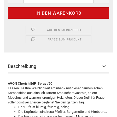
AUF DEN MERKZETTEL
FRAGE ZUM PRODUKT
Beschreibung
AVON Cherish EdP Spray /50
Lassen Sie Ihre Weiblichkeit erblühen - mit dieser harmonischen
Komposition aus sinnlich zartem Arabischem Jasmin, edlem
Moschus und warmen, cremigen Holznoten. Dieser Duft für Frauen
voller positiver Energie begleitet Sie den ganzen Tag.
Der Duft ist blumig, fruchtig, holzig.
Die Kopfnoten sind rosa Pfeffer, Bergamotte und Himbeere..
Die Herznoten sind arabischer Jasmin, Mimose und