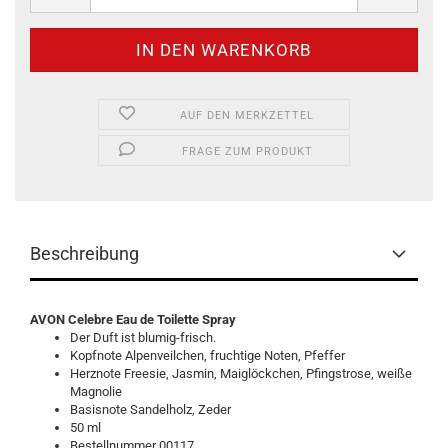
AUF DEN MERKZETTEL
FRAGE ZUM PRODUKT
Beschreibung
AVON Celebre Eau de Toilette Spray
Der Duft ist blumig-frisch.
Kopfnote Alpenveilchen, fruchtige Noten, Pfeffer
Herznote Freesie, Jasmin, Maiglöckchen, Pfingstrose, weiße
Magnolie
Basisnote Sandelholz, Zeder
50 ml
Bestellnummer 00117