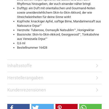
Rhythmus hinzugeben, der euch einander näher bringt.
Dufttyp: ein Duft mit orientalischen und Gourmand-Noten
sowie unwiderstehlichem Skin-to-Skin-Akkord, der wie
Streicheleinheiten für deine Sinne wirkt
Kopfnote: knackiger Apfel, saftige Birne, Mandarinensaft aus
Natsource Orpur™
Herznote: Tuberose, Osmasylk Natsublim™, Honignektar
Basisnote: Skin-to-Skin-Akkord, Georgywood™, Tonkabohne
aus Venezuela Orpur™
0,6 ml
Bestellnummer 16428
Inhaltsstoffe
Herstellerangaben
Kundenrezensionen