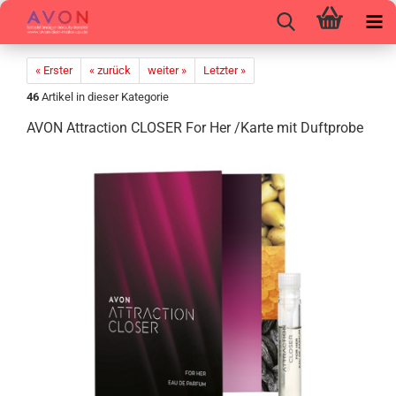
« Erster
« zurück
weiter »
Letzter »
46
Artikel in dieser Kategorie
AVON At­trac­tion CLO­SER For Her /Karte mit Duft­pro­be