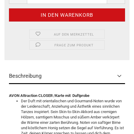
AUF DEN MERKZETTEL
FRAGE ZUM PRODUKT
Beschreibung
AVON Attraction CLOSER /Karte mit Duftprobe
Der Duft mit orientalischen und Gourmand-Noten wurde von
der Leidenschaft, Anziehung und Ästhetik eines sinnlichen
Tanzes inspiriert. Sein Skin-to-Skin-Akkord aus cremigen
Hölzern, samtigem Moschus und süßem Amber verkörpert
die Wärme einer zarten Berührung. Noten von saftiger Birne
und köstlichem Honig setzen die Segel auf Verführung. Es ist
Zeit, deinen Körper sprechen zu lassen und dich dem