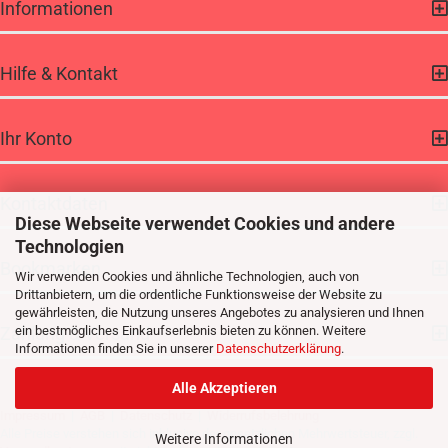
Informationen
Hilfe & Kontakt
Ihr Konto
Kontaktdaten
Diese Webseite verwendet Cookies und andere
Technologien
Bookmarken
Wir verwenden Cookies und ähnliche Technologien, auch von
Drittanbietern, um die ordentliche Funktionsweise der Website zu
gewährleisten, die Nutzung unseres Angebotes zu analysieren und Ihnen
Zahlung & Versand
ein bestmögliches Einkaufserlebnis bieten zu können. Weitere
Informationen finden Sie in unserer
Datenschutzerklärung
.
Alle Akzeptieren
Impressum
|
AGB
|
Datenschutz
|
Widerrufsbelehrung
Alle Preise verstehen sich inklusive der gesetzlichen Mehrwertsteuer, zzgl.
Weitere Informationen