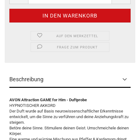
AUF DEN MERKZETTEL
FRAGE ZUM PRODUKT
Beschreibung
AVON Attraction GAME for Him - Duftprobe
HYPNOTISCHER AKKORD
Der Duft wurde auf Basis neurowissenschaftlicher Erkenntnisse
entwickelt, um die Sinne zu verführen und deine Anziehungskraft zu
steigern.
Betöre deine Sinne. Stimuliere deinen Geist. Umschmeichele deinen
Körper.
Eine warme und würzige Mischung aus Pfeffer & Kardamom dringt