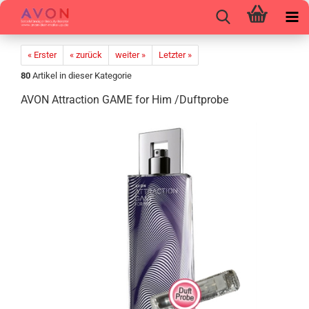
« Erster
« zurück
weiter »
Letzter »
80
Artikel in dieser Kategorie
AVON At­trac­tion GAME for Him /Duft­pro­be